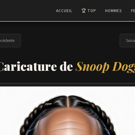
ACCUEIL
🏆 TOP
HOMMES
F
cédente
Suiv
Caricature de
Snoop Dog