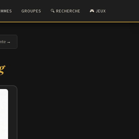
EMMES
GROUPES
🔍 RECHERCHE
🎮 JEUX
ante →
g