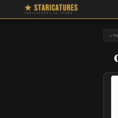
★ Staricatures
CARICATURES DE STARS
← Pré