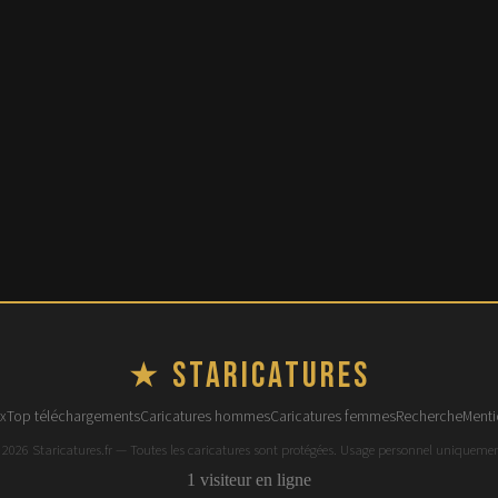
★ Staricatures
x
Top téléchargements
Caricatures hommes
Caricatures femmes
Recherche
Menti
 2026 Staricatures.fr — Toutes les caricatures sont protégées. Usage personnel uniquemen