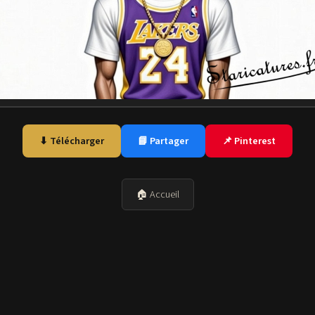
⬇ Télécharger
📘 Partager
📌 Pinterest
🏠 Accueil