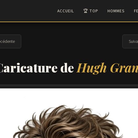
ACCUEIL
🏆 TOP
HOMMES
F
cédente
Suiv
Caricature de
Hugh Gran