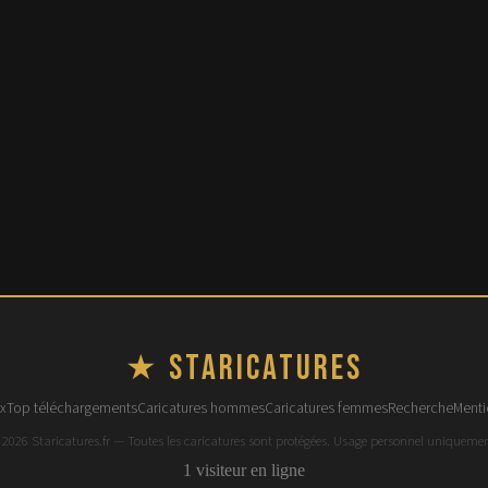
★ Staricatures
x
Top téléchargements
Caricatures hommes
Caricatures femmes
Recherche
Menti
 2026 Staricatures.fr — Toutes les caricatures sont protégées. Usage personnel uniquemen