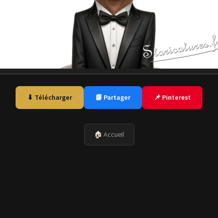
⬇ Télécharger
📘 Partager
📌 Pinterest
🏠 Accueil