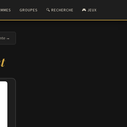
EMMES
GROUPES
🔍 RECHERCHE
🎮 JEUX
ante →
t