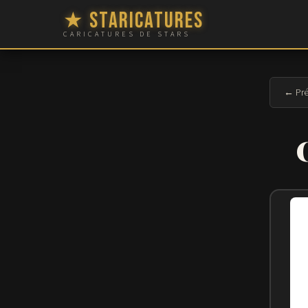
★ Staricatures
CARICATURES DE STARS
← Pré